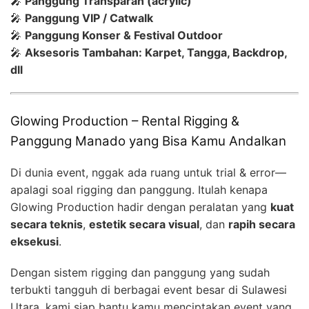
🎤
Panggung Transparan (acrylic)
🎤
Panggung VIP / Catwalk
🎤
Panggung Konser & Festival Outdoor
🎤
Aksesoris Tambahan: Karpet, Tangga, Backdrop,
dll
Glowing Production – Rental Rigging &
Panggung Manado yang Bisa Kamu Andalkan
Di dunia event, nggak ada ruang untuk trial & error—
apalagi soal rigging dan panggung. Itulah kenapa
Glowing Production hadir dengan peralatan yang
kuat
secara teknis
,
estetik secara visual
, dan
rapih secara
eksekusi
.
Dengan sistem rigging dan panggung yang sudah
terbukti tangguh di berbagai event besar di Sulawesi
Utara, kami siap bantu kamu menciptakan event yang