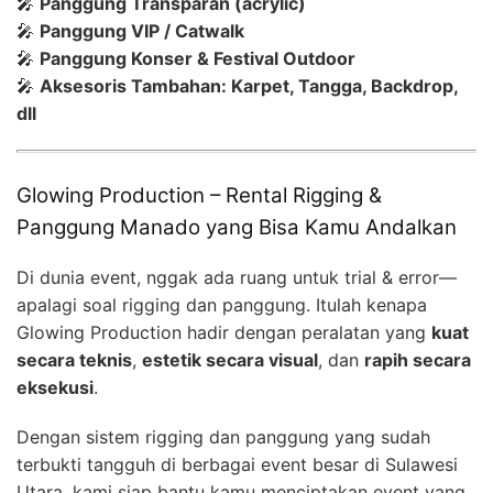
🎤
Panggung Transparan (acrylic)
🎤
Panggung VIP / Catwalk
🎤
Panggung Konser & Festival Outdoor
🎤
Aksesoris Tambahan: Karpet, Tangga, Backdrop,
dll
Glowing Production – Rental Rigging &
Panggung Manado yang Bisa Kamu Andalkan
Di dunia event, nggak ada ruang untuk trial & error—
apalagi soal rigging dan panggung. Itulah kenapa
Glowing Production hadir dengan peralatan yang
kuat
secara teknis
,
estetik secara visual
, dan
rapih secara
eksekusi
.
Dengan sistem rigging dan panggung yang sudah
terbukti tangguh di berbagai event besar di Sulawesi
Utara, kami siap bantu kamu menciptakan event yang