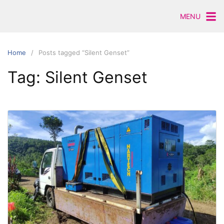
Skip
MENU
to
content
Home
Posts tagged “Silent Genset”
Tag:
Silent Genset